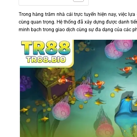
Trong hàng trăm nhà cái trực tuyến hiện nay, việc lự
cùng quan trọng. Hệ thống đã xây dựng được danh tiế
minh bạch trong giao dịch cùng sự đa dạng của các p