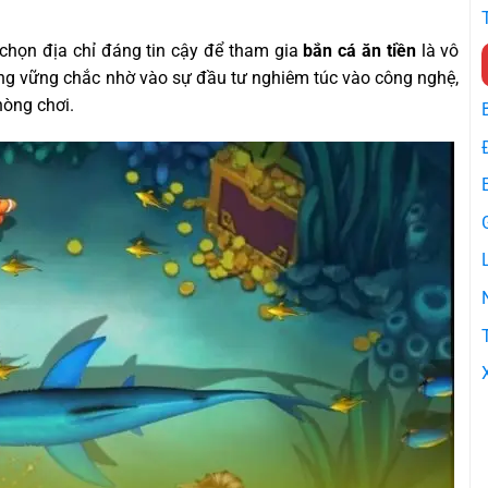
a chọn địa chỉ đáng tin cậy để tham gia
bắn cá ăn tiền
là vô
ng vững chắc nhờ vào sự đầu tư nghiêm túc vào công nghệ,
hòng chơi.