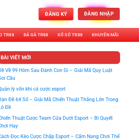
ĐĂNG NHẬP
ĐĂNG KÝ
O TR88
ĐÁ GÀ TR88
XỔ SỐ TR88
KHUYẾN MÃI
BÀI VIẾT MỚI
Đề Về 99 Hôm Sau Đánh Con Gì – Giải Mã Quy Luật
Soi Cầu
Quản lý vốn khi cá cược esport
Dàn Đề 64 Số – Giải Mã Chiến Thuật Thắng Lớn Trong
Lô Đề
Chiến Thuật Cược Team Cửa Dưới Esport – Bí Quyết
Chơi Hay
Cách Đọc Kèo Cược Chấp Esport – Cẩm Nang Chơi Thể