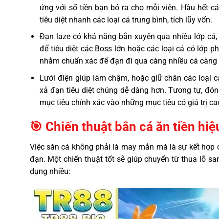
ứng với số tiền bạn bỏ ra cho mỗi viên. Hầu hết 
tiêu diệt nhanh các loại cá trung bình, tích lũy vốn.
Đạn laze có khả năng bắn xuyên qua nhiều lớp cá, 
để tiêu diệt các Boss lớn hoặc các loại cá có lớp 
nhắm chuẩn xác để đạn đi qua càng nhiều cá càng 
Lưới điện giúp làm chậm, hoặc giữ chân các loại cá
xả đạn tiêu diệt chúng dễ dàng hơn. Tương tự, đ
mục tiêu chính xác vào những mục tiêu có giá trị ca
🎯 Chiến thuật bắn cá ăn tiền hi
Việc săn cá không phải là may mắn mà là sự kết hợp c
đạn. Một chiến thuật tốt sẽ giúp chuyển từ thua lỗ sa
dụng nhiều: