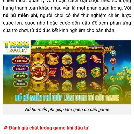
chiến thuật quản lý vốn hoặc cách đặt cược theo số lượng
hàng thanh toán khác nhau vẫn là một phần quan trọng. Với
nổ hũ miễn phí
, người chơi có thể thử nghiệm chiến lược
cược lớn, cược nhỏ hoặc cược dồn dập để xem phản ứng
của trò chơi, từ đó đúc kết kinh nghiệm cho bản thân.
Nổ hũ miễn phí giúp làm quen cơ cấu game
🔎 Đánh giá chất lượng game khi đầu tư