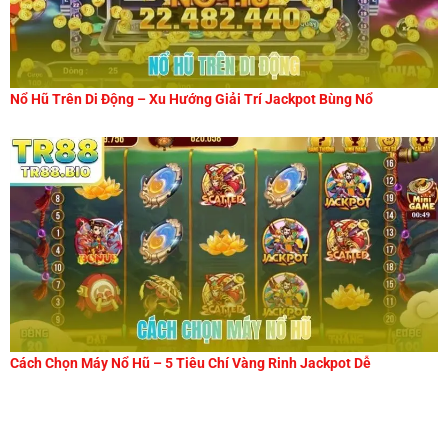
Nổ Hũ Trên Di Động – Xu Hướng Giải Trí Jackpot Bùng Nổ
Cách Chọn Máy Nổ Hũ – 5 Tiêu Chí Vàng Rinh Jackpot Dễ