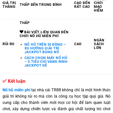
GIÁ TRỊ
CAO ĐẾN
CHƠI
THẤP ĐẾN TRUNG BÌNH
THẮNG
RẤT CAO
MẠO
HIỂM
THẤP
BÀI VIẾT LIÊN QUAN ĐẾN
CHƠI NỔ HŨ MIỄN PHÍ
NGÂN
RỦI RO
CAO
SÁCH
NỔ HŨ TRÊN DI ĐỘNG –
LỚN
XU HƯỚNG GIẢI TRÍ
JACKPOT BÙNG NỔ
CÁCH CHỌN MÁY NỔ HŨ
– 5 TIÊU CHÍ VÀNG RINH
JACKPOT DỄ
✅ Kết luận
Nổ hũ miễn phí
tại nhà cái TR88 không chỉ là một hình thức
giải trí không rủi ro mà còn là công cụ học tập quý giá. Nó
cung cấp cho thành viên mới mọi cơ hội để làm quen luật
chơi, xây dựng chiến lược và đánh giá chất lượng trò chơi