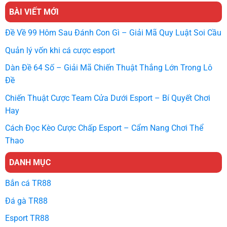
BÀI VIẾT MỚI
Đề Về 99 Hôm Sau Đánh Con Gì – Giải Mã Quy Luật Soi Cầu
Quản lý vốn khi cá cược esport
Dàn Đề 64 Số – Giải Mã Chiến Thuật Thắng Lớn Trong Lô
Đề
Chiến Thuật Cược Team Cửa Dưới Esport – Bí Quyết Chơi
Hay
Cách Đọc Kèo Cược Chấp Esport – Cẩm Nang Chơi Thể
Thao
DANH MỤC
Bắn cá TR88
Đá gà TR88
Esport TR88