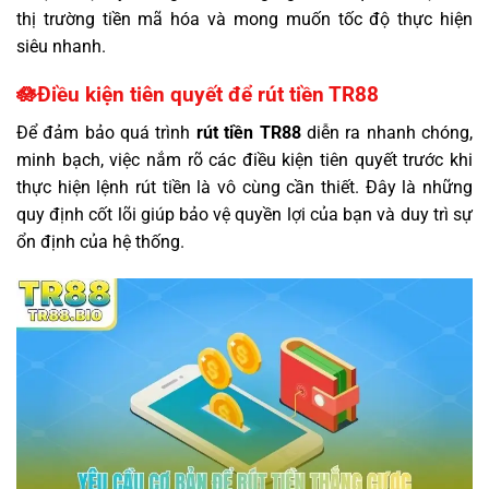
thị trường tiền mã hóa và mong muốn tốc độ thực hiện
siêu nhanh.
🪷Điều kiện tiên quyết để rút tiền TR88
Để đảm bảo quá trình
rút tiền TR88
diễn ra nhanh chóng,
minh bạch, việc nắm rõ các điều kiện tiên quyết trước khi
thực hiện lệnh rút tiền là vô cùng cần thiết. Đây là những
quy định cốt lõi giúp bảo vệ quyền lợi của bạn và duy trì sự
ổn định của hệ thống.