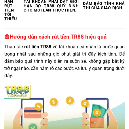
HẠN
TÀI KHOẢN PHẢI ĐẠT GIỚI
ĐẢM BẢO TÍNH KHẢ
RÚT
HẠN DO TR88 QUY ĐỊNH
THI CỦA GIAO DỊCH.
TIỀN
CHO MỖI LẦN THỰC HIỆN.
TỐI
THIỂU
🌼Hướng dẫn cách rút tiền TR88 hiệu quả
Thao tác
rút tiền TR88
về tài khoản cá nhân là bước quan
trọng nhất sau những giờ phút giải trí đầy kịch tính. Để
đảm bảo quá trình này diễn ra suôn sẻ, không gặp bất kỳ
trở ngại nào, cần nắm rõ các bước và lưu ý quan trọng dưới
đây.