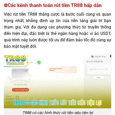
❄️Các kênh thanh toán rút tiền TR88 hấp dẫn
Việc rút tiền TR88 thắng cược là bước cuối cùng và quan
trọng nhất, khẳng định uy tín của nền tảng giải trí bạn
tham gia. Với đa dạng các phương thức từ truyền thống
đến hiện đại, đặc biệt là thẻ ngân hàng hoặc ví ảo USDT,
quá trình này luôn được tối ưu để đảm bảo tốc độ cùng sự
bảo mật tuyệt đối.
TR88 có các hình thức rút tiền siêu tiện lợi