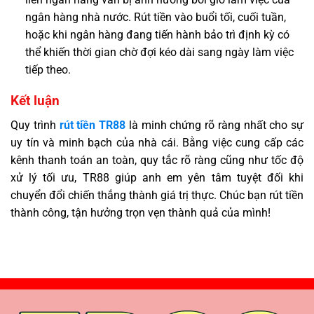
ngân hàng nhà nước. Rút tiền vào buổi tối, cuối tuần,
hoặc khi ngân hàng đang tiến hành bảo trì định kỳ có
thể khiến thời gian chờ đợi kéo dài sang ngày làm việc
tiếp theo.
Kết luận
Quy trình
rút tiền TR88
là minh chứng rõ ràng nhất cho sự
uy tín và minh bạch của nhà cái. Bằng việc cung cấp các
kênh thanh toán an toàn, quy tắc rõ ràng cũng như tốc độ
xử lý tối ưu, TR88 giúp anh em yên tâm tuyệt đối khi
chuyển đổi chiến thắng thành giá trị thực. Chúc bạn rút tiền
thành công, tận hưởng trọn vẹn thành quả của mình!