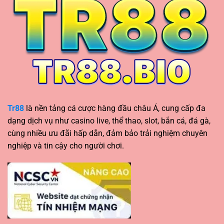
Tr88
là nền tảng cá cược hàng đầu châu Á, cung cấp đa
dạng dịch vụ như casino live, thể thao, slot, bắn cá, đá gà,
cùng nhiều ưu đãi hấp dẫn, đảm bảo trải nghiệm chuyên
nghiệp và tin cậy cho người chơi.